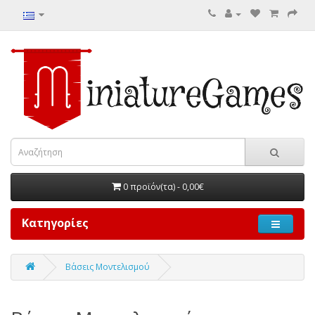
0 προϊόν(τα) - 0,00€
Κατηγορίες
Β΄ασεις Μοντελισμού