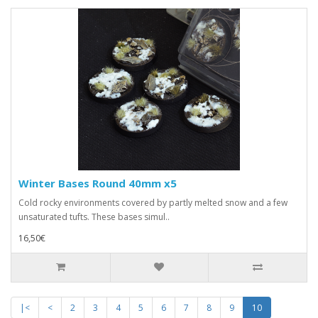
Winter Bases Round 40mm x5
Cold rocky environments covered by partly melted snow and a few
unsaturated tufts. These bases simul..
16,50€
|<
<
2
3
4
5
6
7
8
9
10