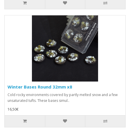
Winter Bases Round 32mm x8
Cold rocky environments covered by partly melted snow and a few
unsaturated tufts. These bases simul..
16,50€