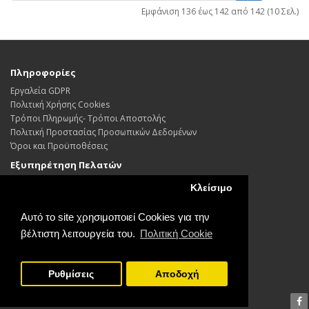
Εμφάνιση 136 έως 142 από 142 (10 Σελ.)
Πληροφορίες
Εργαλεία GDPR
Πολιτική Χρήσης Cookies
Τρόποι Πληρωμής- Τρόποι Αποστολής
Πολιτική Προστασίας Προσωπικών Δεδoμένων
Όροι και Προϋποθέσεις
Εξυπηρέτηση Πελατών
Επικοινωνήστε μαζί μας
Κλείσιμο
Επιστροφές
Χάρτης Ιστότοπου
Αυτό το site χρησιμοποιεί Cookies για την
Λογαριασμός
βέλτιστη λειτουργεία του.
Πολιτική Cookie
Λογαριασμός
Παραγγελία
Ρυθμίσεις
Αποδοχή
Λίστα Αγαπημένων
Εγγραφή / διαγραφή απο το newsletter