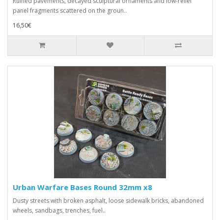
Ruined pavements, decayed sculptural ornaments and low-relief
panel fragments scattered on the groun..
16,50€
Urban Warfare Bases Round 32mm x8
Dusty streets with broken asphalt, loose sidewalk bricks, abandoned
wheels, sandbags, trenches, fuel..