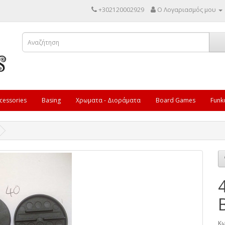
+302120002929
Ο Λογαριασμός μου
cessories
Basing
Χρωματα - Διοράματα
Board Games
Funk
Κω