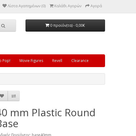
Λίστα Αγαπημένων (0)
Καλάθι Αγορών
Αγορά
0 προϊόν(τα) - 0,00€
o Pop!
Movie Figures
Revell
Clearance
40 mm Plastic Round
Base
δικός Προϊόντος: base40mm