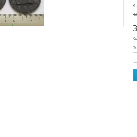
Δι
4,
3
Χω
Π