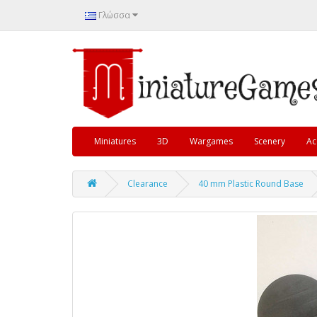
Γλώσσα
Miniatures
3D
Wargames
Scenery
Ac
Clearance
40 mm Plastic Round Base