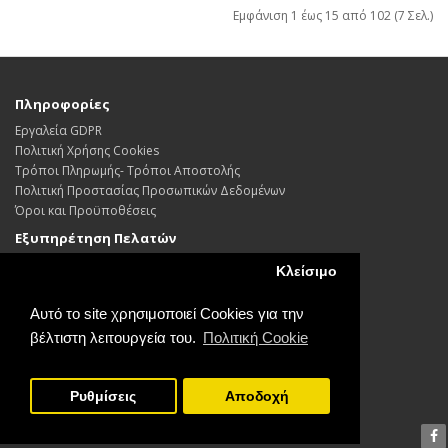
Εμφάνιση 1 έως 15 από 102 (7 Σελ.)
Πληροφορίες
Εργαλεία GDPR
Πολιτική Χρήσης Cookies
Τρόποι Πληρωμής- Τρόποι Αποστολής
Πολιτική Προστασίας Προσωπικών Δεδoμένων
Όροι και Προϋποθέσεις
Εξυπηρέτηση Πελατών
Επικοινωνήστε μαζί μας
Κλείσιμο
Επιστροφές
Χάρτης Ιστότοπου
Αυτό το site χρησιμοποιεί Cookies για την
Λογαριασμός
βέλτιστη λειτουργεία του.
Πολιτική Cookie
Λογαριασμός
Παραγγελία
Ρυθμίσεις
Αποδοχή
Λίστα Αγαπημένων
Εγγραφή / διαγραφή απο το newsletter