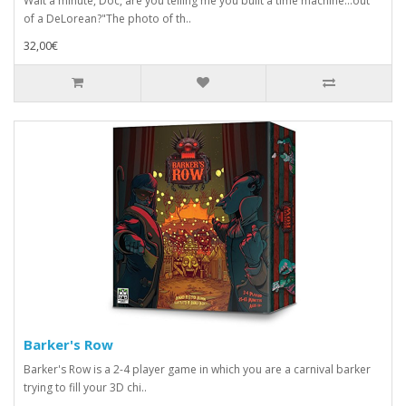
Wait a minute, Doc, are you telling me you built a time machine...out
of a DeLorean?"The photo of th..
32,00€
Barker's Row
Barker's Row is a 2-4 player game in which you are a carnival barker
trying to fill your 3D chi..