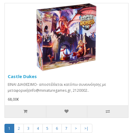
Castle Dukes
ΕΙΝΑΙ ΔΙΑΘΕΣΙΜΟ- αποστέλλεται κατόπιν συνεννόησης με
μεταφορική(info@miniaturegames.gr, 2120002..
68,00€
1
2
3
4
5
6
7
>
>|