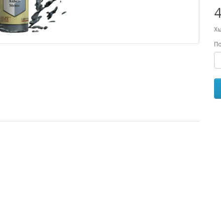
4
Χω
Π