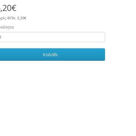
,20€
ρίς ΦΠΑ: 3,39€
οσότητα
Καλάθι