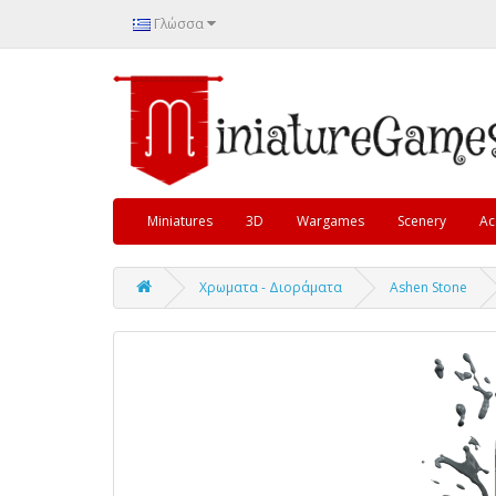
Γλώσσα
Miniatures
3D
Wargames
Scenery
Ac
Χρωματα - Διοράματα
Ashen Stone