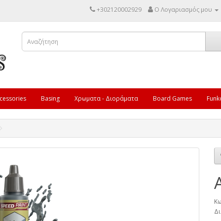
+302120002929
Ο Λογαριασμός μου
cessories
Basing
Χρωματα - Διοράματα
Board Games
Funk
Κω
Δι