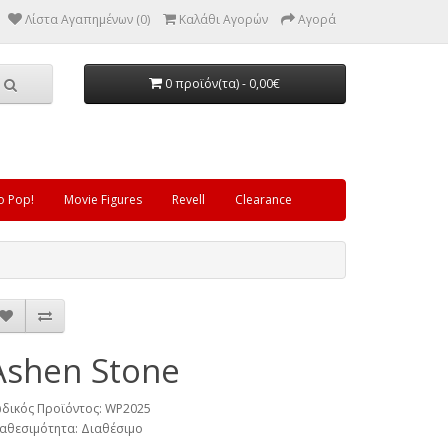
Λίστα Αγαπημένων (0)
Καλάθι Αγορών
Αγορά
0 προϊόν(τα) - 0,00€
o Pop!
Movie Figures
Revell
Clearance
Ashen Stone
δικός Προϊόντος: WP2025
αθεσιμότητα: Διαθέσιμο