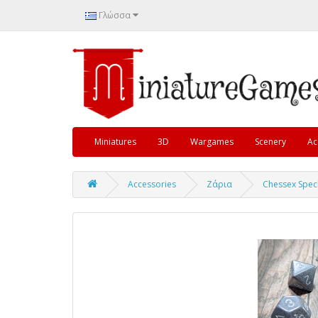
Γλώσσα
Miniatures
3D
Wargames
Scenery
Ac
Accessories
Ζάρια
Chessex Speck