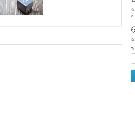
Κω
Δι
6
Χω
Π