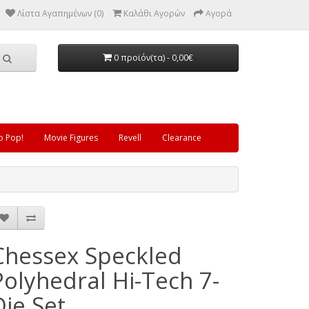
Λίστα Αγαπημένων (0)
Καλάθι Αγορών
Αγορά
0 προϊόν(τα) - 0,00€
o Pop!
Movie Figures
Revell
Clearance
Chessex Speckled
Polyhedral Hi-Tech 7-
Die Set