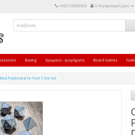
+302120002929
Ο Λογαριασμός μου
cessories
Basing
Χρωματα - Διοράματα
Board Games
Funk
led Polyhedral Hi-Tech 7-Die Set