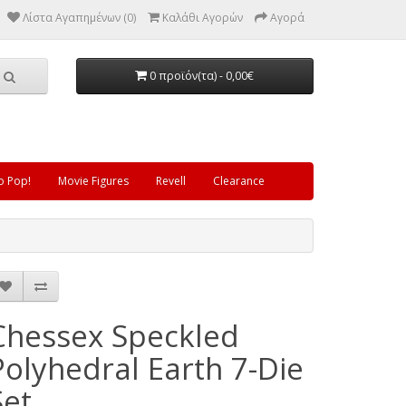
Λίστα Αγαπημένων (0)
Καλάθι Αγορών
Αγορά
0 προϊόν(τα) - 0,00€
o Pop!
Movie Figures
Revell
Clearance
Chessex Speckled
Polyhedral Earth 7-Die
Set