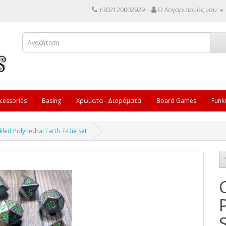
+302120002929
Ο Λογαριασμός μου
cessories
Basing
Χρωματα - Διοράματα
Board Games
Funk
led Polyhedral Earth 7-Die Set