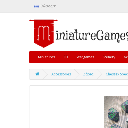
Γλώσσα
Miniatures
3D
Wargames
Scenery
Ac
Accessories
Ζάρια
Chessex Speck