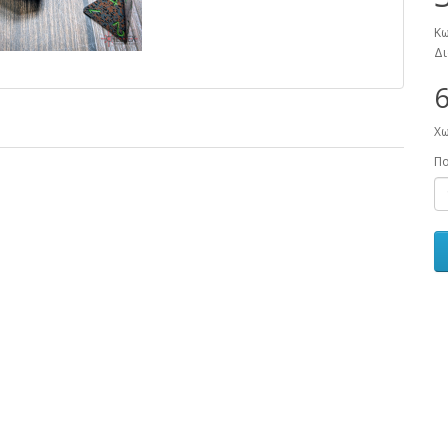
Κω
Δι
6
Χω
Π