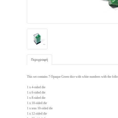
Περιγραφή
This set contains 7 Opaque Green dice with white numbers with the foll
1 x 4-sided die
1 x 6-sided die
1 x 8-sided die
1 x 10-sided die
1 x tens 10-sided die
1 x 12-sided die