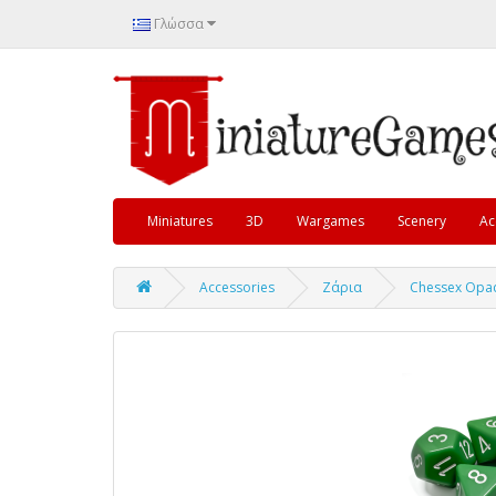
Γλώσσα
Miniatures
3D
Wargames
Scenery
Ac
Accessories
Ζάρια
Chessex Opaq