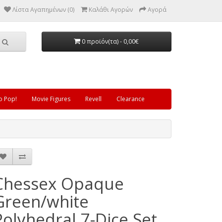
Λίστα Αγαπημένων (0)
Καλάθι Αγορών
Αγορά
0 προϊόν(τα) - 0,00€
o Pop!
Movie Figures
Revell
Clearance
Chessex Opaque
Green/white
Polyhedral 7-Dice Set