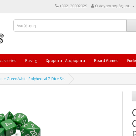
+302120002929
Ο Λογαριασμός μου
cessories
Basing
Χρωματα - Διοράματα
Board Games
Funk
ue Green/white Polyhedral 7-Dice Set