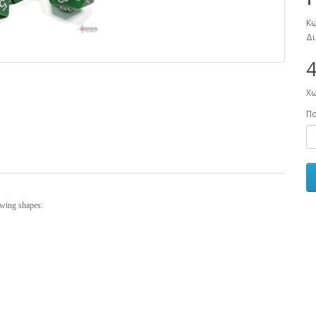
Κω
Δι
4
Χω
Π
owing shapes: