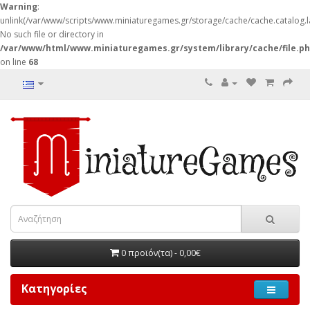
Warning
:
unlink(/var/www/scripts/www.miniaturegames.gr/storage/cache/cache.catalog.
No such file or directory in
/var/www/html/www.miniaturegames.gr/system/library/cache/file.p
on line
68
0 προϊόν(τα) - 0,00€
Κατηγορίες