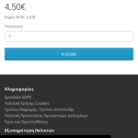
4,50€
Χωρίς ΦΠΑ: 3,63€
Ποσότητα
Καλάθι
Πληροφορίες
Εργαλεία GDPR
Πολιτική Χρήσης Cookies
Τρόποι Πληρωμής- Τρόποι Αποστολής
Πολιτική Προστασίας Προσωπικών Δεδoμένων
Όροι και Προϋποθέσεις
Εξυπηρέτηση Πελατών