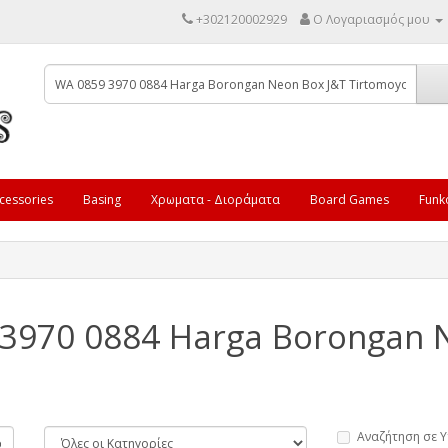
+302120002929
Ο Λογαριασμός μου
cessories
Basing
Χρωματα - Διοράματα
Board Games
Funk
 3970 0884 Harga Borongan 
Αναζήτηση σε 