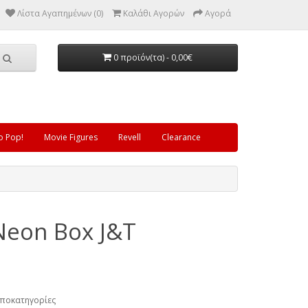
Λίστα Αγαπημένων (0)
Καλάθι Αγορών
Αγορά
0 προϊόν(τα) - 0,00€
o Pop!
Movie Figures
Revell
Clearance
Neon Box J&T
Υποκατηγορίες